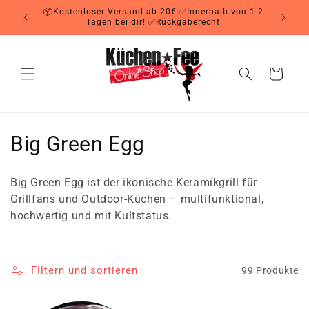
Direkt
📦Kostenloser Versand ab 20€ ✅Innerhalb von 1-2
zum
Tagen bei dir! ✅Rückgaberecht
Inhalt
Warenkorb
K
Big Green Egg
a
Big Green Egg ist der ikonische Keramikgrill für
t
Grillfans und Outdoor-Küchen – multifunktional,
hochwertig und mit Kultstatus.
e
g
Filtern und sortieren
99 Produkte
o
r