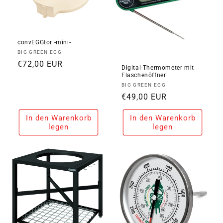
convEGGtor -mini-
Anbieter:
BIG GREEN EGG
Normaler
€72,00 EUR
Digital-Thermometer mit
Preis
Flaschenöffner
Anbieter:
BIG GREEN EGG
Normaler
€49,00 EUR
Preis
In den Warenkorb
In den Warenkorb
legen
legen