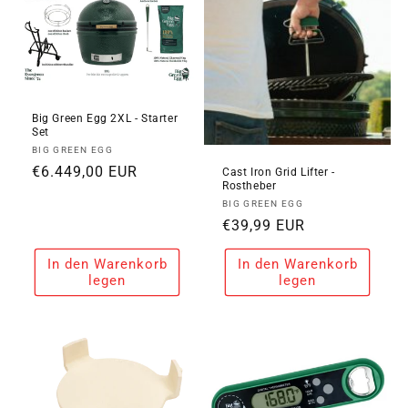
Big Green Egg 2XL - Starter
Set
Anbieter:
BIG GREEN EGG
Normaler
€6.449,00 EUR
Cast Iron Grid Lifter -
Rostheber
Preis
Anbieter:
BIG GREEN EGG
Normaler
€39,99 EUR
Preis
In den Warenkorb
In den Warenkorb
legen
legen