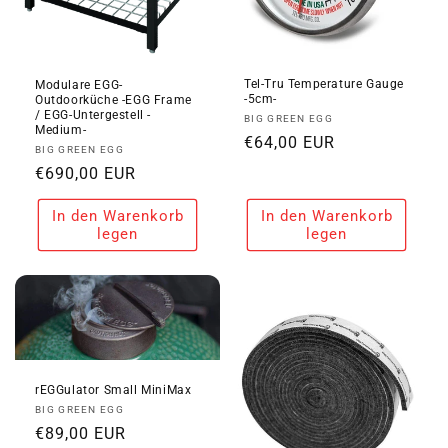
Tel-Tru Temperature Gauge
Modulare EGG-
-5cm-
Outdoorküche -EGG Frame
/ EGG-Untergestell -
Anbieter:
BIG GREEN EGG
Medium-
Normaler
€64,00 EUR
Anbieter:
BIG GREEN EGG
Preis
Normaler
€690,00 EUR
Preis
In den Warenkorb
In den Warenkorb
legen
legen
rEGGulator Small MiniMax
Anbieter:
BIG GREEN EGG
Normaler
€89,00 EUR