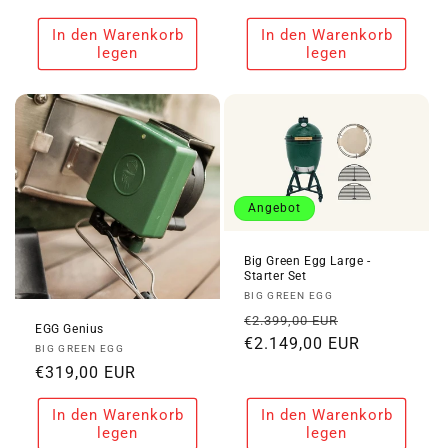
Preis
Preis
In den Warenkorb
In den Warenkorb
legen
legen
Angebot
Big Green Egg Large -
Starter Set
Anbieter:
BIG GREEN EGG
Normaler
Verkaufspre
€2.399,00 EUR
EGG Genius
Preis
€2.149,00 EUR
Anbieter:
BIG GREEN EGG
Normaler
€319,00 EUR
Preis
In den Warenkorb
In den Warenkorb
legen
legen