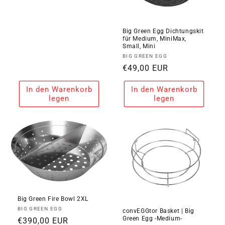
Preis
Big Green Egg Dichtungskit
für Medium, MiniMax,
Small, Mini
Anbieter:
BIG GREEN EGG
Normaler
€49,00 EUR
Preis
In den Warenkorb
In den Warenkorb
legen
legen
Big Green Fire Bowl 2XL
Anbieter:
BIG GREEN EGG
convEGGtor Basket | Big
Green Egg -Medium-
Normaler
€390,00 EUR