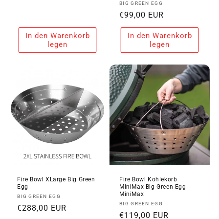
Anbieter:
BIG GREEN EGG
Preis
Normaler
€99,00 EUR
Preis
In den Warenkorb
In den Warenkorb
legen
legen
Fire Bowl XLarge Big Green
Fire Bowl Kohlekorb
Egg
MiniMax Big Green Egg
MiniMax
Anbieter:
BIG GREEN EGG
Anbieter:
BIG GREEN EGG
Normaler
€288,00 EUR
Normaler
€119,00 EUR