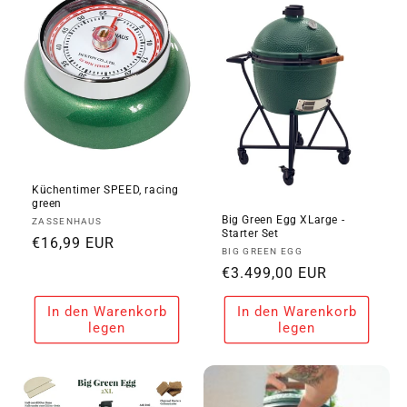
i
e
:
Küchentimer SPEED, racing
green
Big Green Egg XLarge -
Anbieter:
ZASSENHAUS
Starter Set
Normaler
€16,99 EUR
Anbieter:
BIG GREEN EGG
Preis
Normaler
€3.499,00 EUR
Preis
In den Warenkorb
In den Warenkorb
legen
legen