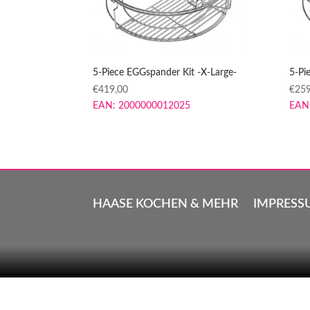
5-Piece EGGspander Kit -X-Large-
5-Pi
€
419,00
€
259
EAN:
2000000012025
EAN
HAASE KOCHEN & MEHR
IMPRESS