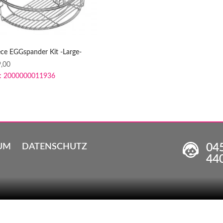
ece EGGspander Kit -Large-
,00
:
2000000011936
04
UM
DATENSCHUTZ
44