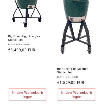
i
e
:
Big Green Egg XLarge -
Starter Set
Anbieter:
BIG GREEN EGG
Normaler
€3.499,00 EUR
Preis
Big Green Egg Medium -
Starter Set
Anbieter:
BIG GREEN EGG
Normaler
€1.599,00 EUR
Preis
In den Warenkorb
In den Warenkorb
legen
legen