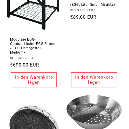
rEGGulator Small MiniMax
Anbieter:
BIG GREEN EGG
Normaler
€89,00 EUR
Preis
Modulare EGG-
Outdoorküche -EGG Frame
/ EGG-Untergestell -
Medium-
Anbieter:
BIG GREEN EGG
Normaler
€690,00 EUR
Preis
In den Warenkorb
In den Warenkorb
legen
legen