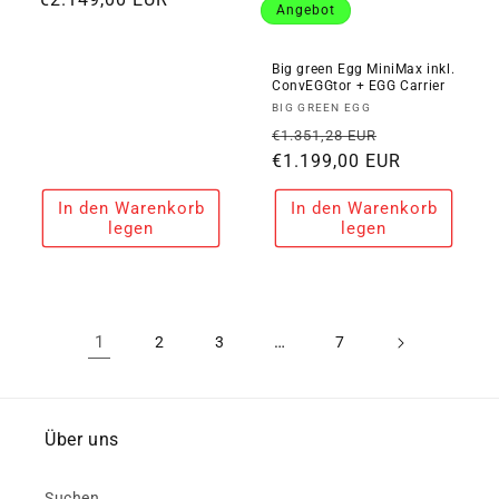
Angebot
Big green Egg MiniMax inkl.
ConvEGGtor + EGG Carrier
Anbieter:
BIG GREEN EGG
Normaler
Verkaufspre
€1.351,28 EUR
Preis
€1.199,00 EUR
In den Warenkorb
In den Warenkorb
legen
legen
1
…
2
3
7
Über uns
Suchen