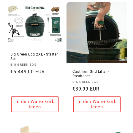
Big Green Egg 2XL - Starter
Set
Anbieter:
BIG GREEN EGG
Normaler
€6.449,00 EUR
Cast Iron Grid Lifter -
Rostheber
Preis
Anbieter:
BIG GREEN EGG
Normaler
€39,99 EUR
Preis
In den Warenkorb
In den Warenkorb
legen
legen