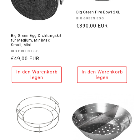
Big Green Fire Bowl 2XL
Anbieter:
BIG GREEN EGG
Normaler
€390,00 EUR
Preis
Big Green Egg Dichtungskit
für Medium, MiniMax,
Small, Mini
Anbieter:
BIG GREEN EGG
Normaler
€49,00 EUR
Preis
In den Warenkorb
In den Warenkorb
legen
legen