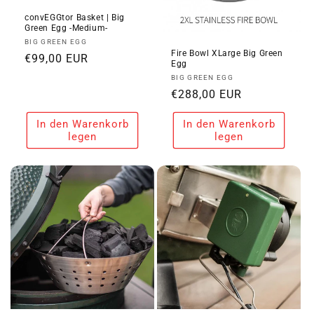
convEGGtor Basket | Big
Green Egg -Medium-
Anbieter:
BIG GREEN EGG
Fire Bowl XLarge Big Green
Normaler
€99,00 EUR
Egg
Preis
Anbieter:
BIG GREEN EGG
Normaler
€288,00 EUR
Preis
In den Warenkorb
In den Warenkorb
legen
legen