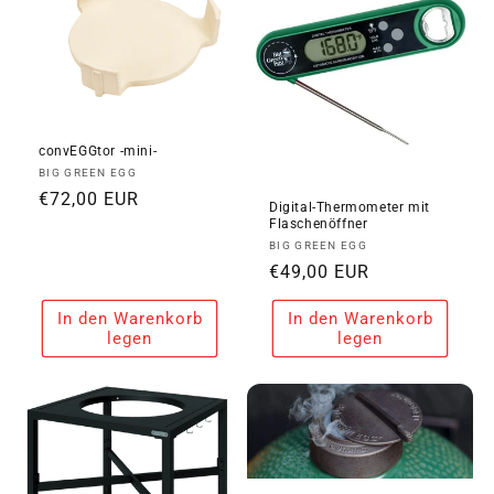
convEGGtor -mini-
Anbieter:
BIG GREEN EGG
Normaler
€72,00 EUR
Digital-Thermometer mit
Preis
Flaschenöffner
Anbieter:
BIG GREEN EGG
Normaler
€49,00 EUR
Preis
In den Warenkorb
In den Warenkorb
legen
legen