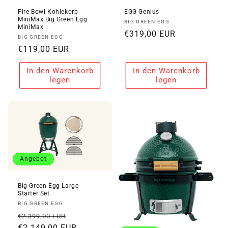
Fire Bowl Kohlekorb
EGG Genius
MiniMax Big Green Egg
Anbieter:
BIG GREEN EGG
MiniMax
Normaler
€319,00 EUR
Anbieter:
BIG GREEN EGG
Preis
Normaler
€119,00 EUR
Preis
In den Warenkorb
In den Warenkorb
legen
legen
Angebot
Big Green Egg Large -
Starter Set
Anbieter:
BIG GREEN EGG
Normaler
Verkaufspreis
€2.399,00 EUR
Preis
€2.149,00 EUR