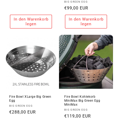
Anbieter:
BIG GREEN EGG
Preis
Normaler
€99,00 EUR
Preis
In den Warenkorb
In den Warenkorb
legen
legen
Fire Bowl XLarge Big Green
Fire Bowl Kohlekorb
Egg
MiniMax Big Green Egg
MiniMax
Anbieter:
BIG GREEN EGG
Anbieter:
BIG GREEN EGG
Normaler
€288,00 EUR
Normaler
€119,00 EUR