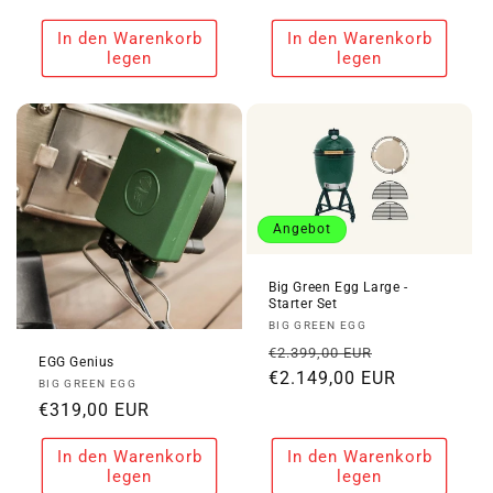
Preis
Preis
In den Warenkorb
In den Warenkorb
legen
legen
Angebot
Big Green Egg Large -
Starter Set
Anbieter:
BIG GREEN EGG
Normaler
Verkaufspre
€2.399,00 EUR
EGG Genius
Preis
€2.149,00 EUR
Anbieter:
BIG GREEN EGG
Normaler
€319,00 EUR
Preis
In den Warenkorb
In den Warenkorb
legen
legen