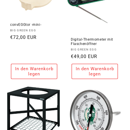
convEGGtor -mini-
Anbieter:
BIG GREEN EGG
Normaler
€72,00 EUR
Digital-Thermometer mit
Preis
Flaschenöffner
Anbieter:
BIG GREEN EGG
Normaler
€49,00 EUR
Preis
In den Warenkorb
In den Warenkorb
legen
legen