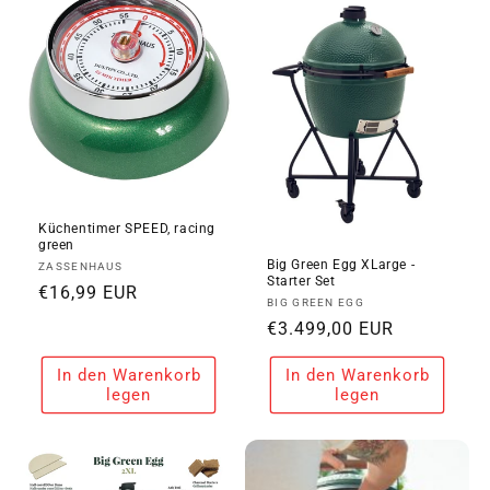
i
e
:
Küchentimer SPEED, racing
green
Big Green Egg XLarge -
Anbieter:
ZASSENHAUS
Starter Set
Normaler
€16,99 EUR
Anbieter:
BIG GREEN EGG
Preis
Normaler
€3.499,00 EUR
Preis
In den Warenkorb
In den Warenkorb
legen
legen