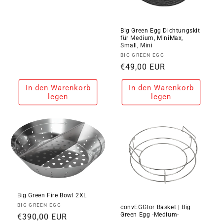
Preis
Big Green Egg Dichtungskit
für Medium, MiniMax,
Small, Mini
Anbieter:
BIG GREEN EGG
Normaler
€49,00 EUR
Preis
In den Warenkorb
In den Warenkorb
legen
legen
Big Green Fire Bowl 2XL
Anbieter:
BIG GREEN EGG
convEGGtor Basket | Big
Green Egg -Medium-
Normaler
€390,00 EUR