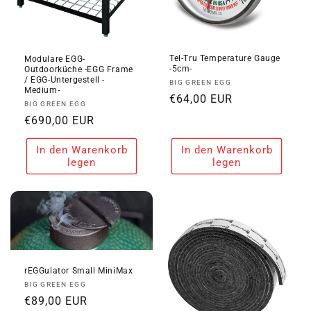
Tel-Tru Temperature Gauge
Modulare EGG-
-5cm-
Outdoorküche -EGG Frame
/ EGG-Untergestell -
Anbieter:
BIG GREEN EGG
Medium-
Normaler
€64,00 EUR
Anbieter:
BIG GREEN EGG
Preis
Normaler
€690,00 EUR
Preis
In den Warenkorb
In den Warenkorb
legen
legen
rEGGulator Small MiniMax
Anbieter:
BIG GREEN EGG
Normaler
€89,00 EUR