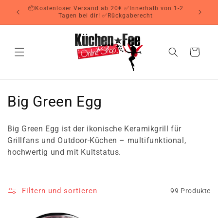
Direkt
📦Kostenloser Versand ab 20€ ✅Innerhalb von 1-2
zum
Tagen bei dir! ✅Rückgaberecht
Inhalt
Warenkorb
K
Big Green Egg
a
Big Green Egg ist der ikonische Keramikgrill für
t
Grillfans und Outdoor-Küchen – multifunktional,
hochwertig und mit Kultstatus.
e
g
Filtern und sortieren
99 Produkte
o
r