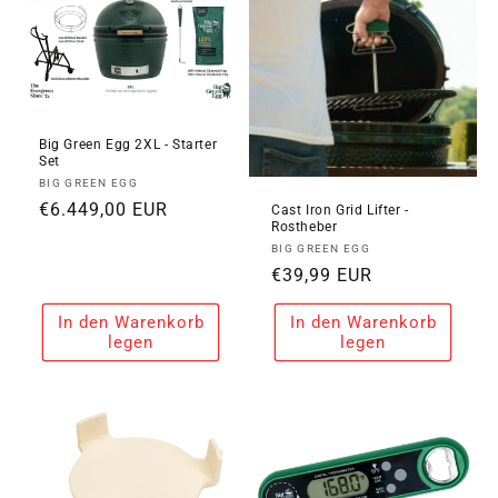
Big Green Egg 2XL - Starter
Set
Anbieter:
BIG GREEN EGG
Normaler
€6.449,00 EUR
Cast Iron Grid Lifter -
Rostheber
Preis
Anbieter:
BIG GREEN EGG
Normaler
€39,99 EUR
Preis
In den Warenkorb
In den Warenkorb
legen
legen