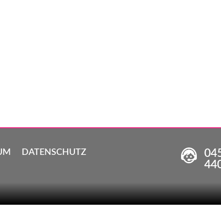
04
UM
DATENSCHUTZ
44