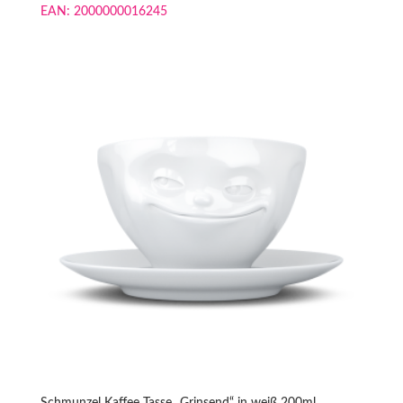
EAN:
2000000016245
Schmunzel Kaffee Tasse „Grinsend“ in weiß 200ml