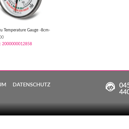
Tru Temperature Gauge -8cm-
00
:
2000000012858
04
UM
DATENSCHUTZ
44