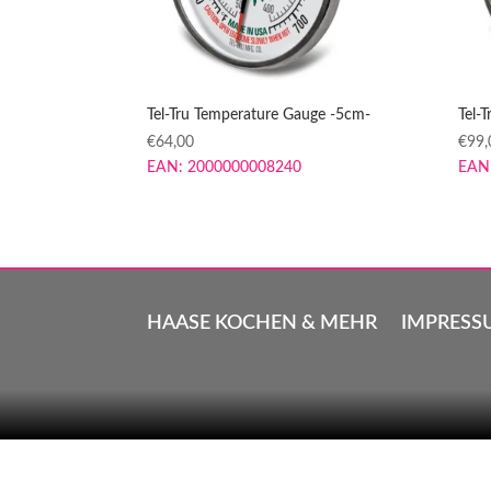
Tel-Tru Temperature Gauge -5cm-
Tel-
€
64,00
€
99,
EAN:
2000000008240
EAN
HAASE KOCHEN & MEHR
IMPRESS