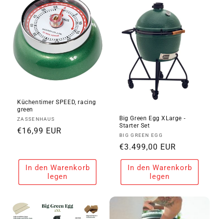
i
e
:
Küchentimer SPEED, racing
green
Big Green Egg XLarge -
Anbieter:
ZASSENHAUS
Starter Set
Normaler
€16,99 EUR
Anbieter:
BIG GREEN EGG
Preis
Normaler
€3.499,00 EUR
Preis
In den Warenkorb
In den Warenkorb
legen
legen