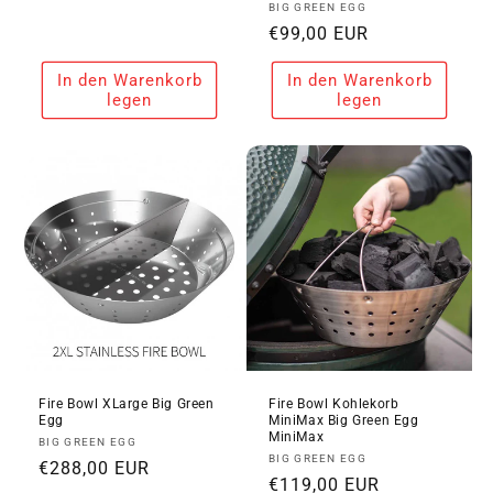
Anbieter:
BIG GREEN EGG
Preis
Normaler
€99,00 EUR
Preis
In den Warenkorb
In den Warenkorb
legen
legen
Fire Bowl XLarge Big Green
Fire Bowl Kohlekorb
Egg
MiniMax Big Green Egg
MiniMax
Anbieter:
BIG GREEN EGG
Anbieter:
BIG GREEN EGG
Normaler
€288,00 EUR
Normaler
€119,00 EUR