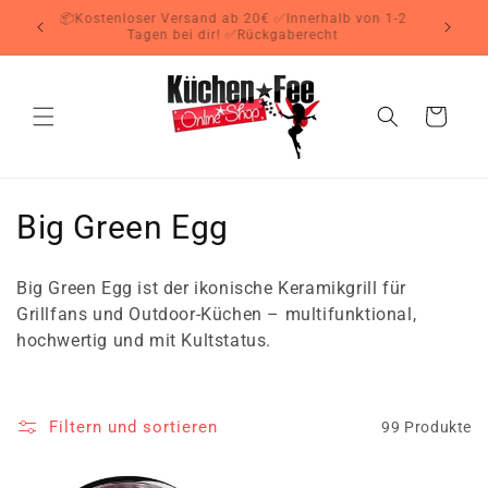
Direkt
📦Kostenloser Versand ab 20€ ✅Innerhalb von 1-2
zum
Tagen bei dir! ✅Rückgaberecht
Inhalt
Warenkorb
K
Big Green Egg
a
Big Green Egg ist der ikonische Keramikgrill für
t
Grillfans und Outdoor-Küchen – multifunktional,
hochwertig und mit Kultstatus.
e
g
Filtern und sortieren
99 Produkte
o
r