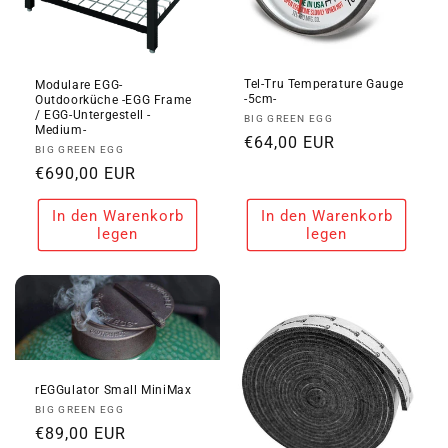
Tel-Tru Temperature Gauge
Modulare EGG-
-5cm-
Outdoorküche -EGG Frame
/ EGG-Untergestell -
Anbieter:
BIG GREEN EGG
Medium-
Normaler
€64,00 EUR
Anbieter:
BIG GREEN EGG
Preis
Normaler
€690,00 EUR
Preis
In den Warenkorb
In den Warenkorb
legen
legen
rEGGulator Small MiniMax
Anbieter:
BIG GREEN EGG
Normaler
€89,00 EUR