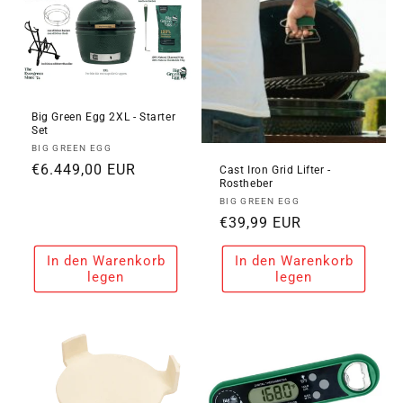
Big Green Egg 2XL - Starter
Set
Anbieter:
BIG GREEN EGG
Normaler
€6.449,00 EUR
Cast Iron Grid Lifter -
Rostheber
Preis
Anbieter:
BIG GREEN EGG
Normaler
€39,99 EUR
Preis
In den Warenkorb
In den Warenkorb
legen
legen