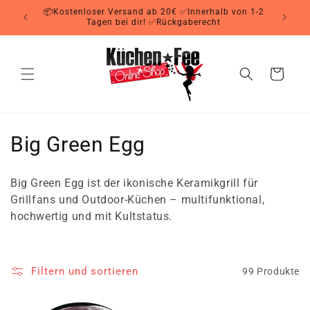
Direkt
📦Kostenloser Versand ab 20€ ✅Innerhalb von 1-2
zum
Tagen bei dir! ✅Rückgaberecht
Inhalt
Warenkorb
K
Big Green Egg
a
Big Green Egg ist der ikonische Keramikgrill für
t
Grillfans und Outdoor-Küchen – multifunktional,
hochwertig und mit Kultstatus.
e
g
Filtern und sortieren
99 Produkte
o
r