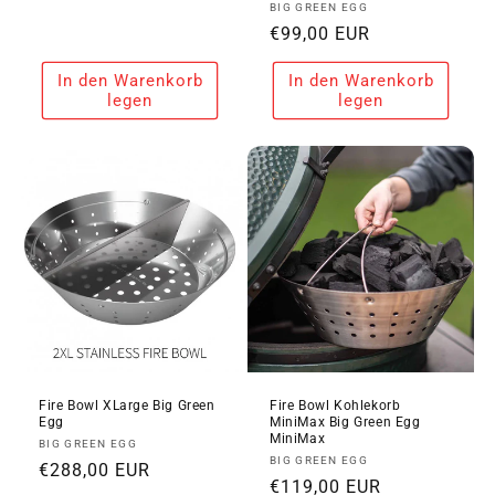
Anbieter:
BIG GREEN EGG
Preis
Normaler
€99,00 EUR
Preis
In den Warenkorb
In den Warenkorb
legen
legen
Fire Bowl XLarge Big Green
Fire Bowl Kohlekorb
Egg
MiniMax Big Green Egg
MiniMax
Anbieter:
BIG GREEN EGG
Anbieter:
BIG GREEN EGG
Normaler
€288,00 EUR
Normaler
€119,00 EUR