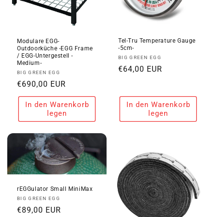
Tel-Tru Temperature Gauge
Modulare EGG-
-5cm-
Outdoorküche -EGG Frame
/ EGG-Untergestell -
Anbieter:
BIG GREEN EGG
Medium-
Normaler
€64,00 EUR
Anbieter:
BIG GREEN EGG
Preis
Normaler
€690,00 EUR
Preis
In den Warenkorb
In den Warenkorb
legen
legen
rEGGulator Small MiniMax
Anbieter:
BIG GREEN EGG
Normaler
€89,00 EUR