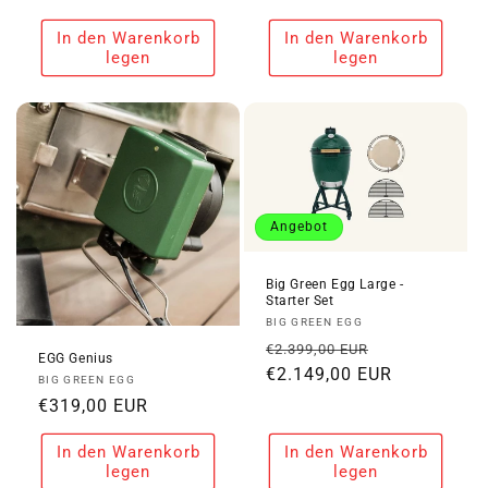
Preis
Preis
In den Warenkorb
In den Warenkorb
legen
legen
Angebot
Big Green Egg Large -
Starter Set
Anbieter:
BIG GREEN EGG
Normaler
Verkaufspre
€2.399,00 EUR
EGG Genius
Preis
€2.149,00 EUR
Anbieter:
BIG GREEN EGG
Normaler
€319,00 EUR
Preis
In den Warenkorb
In den Warenkorb
legen
legen