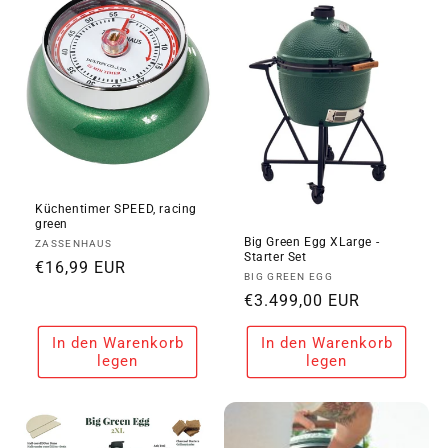
i
e
:
Küchentimer SPEED, racing
green
Big Green Egg XLarge -
Anbieter:
ZASSENHAUS
Starter Set
Normaler
€16,99 EUR
Anbieter:
BIG GREEN EGG
Preis
Normaler
€3.499,00 EUR
Preis
In den Warenkorb
In den Warenkorb
legen
legen