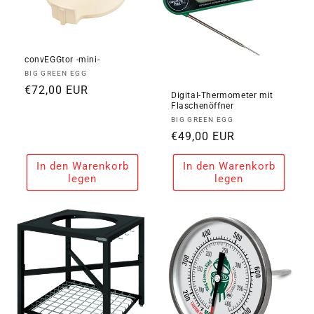
convEGGtor -mini-
Anbieter:
BIG GREEN EGG
Normaler
€72,00 EUR
Digital-Thermometer mit
Preis
Flaschenöffner
Anbieter:
BIG GREEN EGG
Normaler
€49,00 EUR
Preis
In den Warenkorb
In den Warenkorb
legen
legen