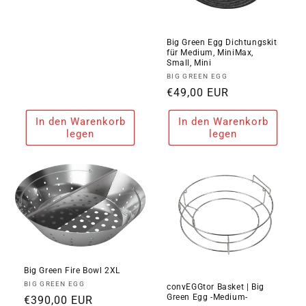
Preis
Big Green Egg Dichtungskit
für Medium, MiniMax,
Small, Mini
Anbieter:
BIG GREEN EGG
Normaler
€49,00 EUR
Preis
In den Warenkorb
In den Warenkorb
legen
legen
Big Green Fire Bowl 2XL
Anbieter:
BIG GREEN EGG
convEGGtor Basket | Big
Green Egg -Medium-
Normaler
€390,00 EUR