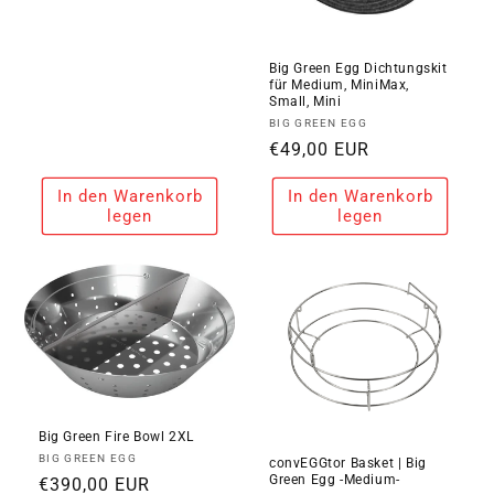
Preis
Big Green Egg Dichtungskit
für Medium, MiniMax,
Small, Mini
Anbieter:
BIG GREEN EGG
Normaler
€49,00 EUR
Preis
In den Warenkorb
In den Warenkorb
legen
legen
Big Green Fire Bowl 2XL
Anbieter:
BIG GREEN EGG
convEGGtor Basket | Big
Green Egg -Medium-
Normaler
€390,00 EUR