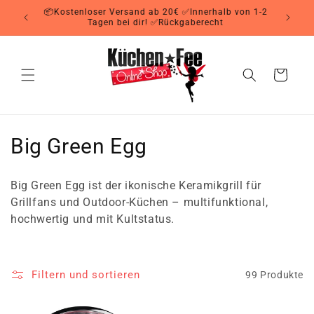
Direkt
📦Kostenloser Versand ab 20€ ✅Innerhalb von 1-2
zum
Tagen bei dir! ✅Rückgaberecht
Inhalt
Warenkorb
K
Big Green Egg
a
Big Green Egg ist der ikonische Keramikgrill für
t
Grillfans und Outdoor-Küchen – multifunktional,
hochwertig und mit Kultstatus.
e
g
Filtern und sortieren
99 Produkte
o
r