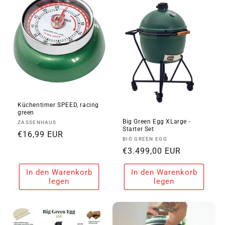
i
e
:
Küchentimer SPEED, racing
green
Big Green Egg XLarge -
Anbieter:
ZASSENHAUS
Starter Set
Normaler
€16,99 EUR
Anbieter:
BIG GREEN EGG
Preis
Normaler
€3.499,00 EUR
Preis
In den Warenkorb
In den Warenkorb
legen
legen