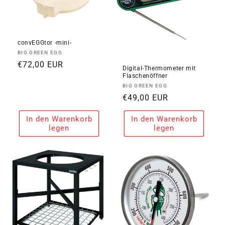
convEGGtor -mini-
Anbieter:
BIG GREEN EGG
Normaler
€72,00 EUR
Digital-Thermometer mit
Preis
Flaschenöffner
Anbieter:
BIG GREEN EGG
Normaler
€49,00 EUR
Preis
In den Warenkorb
In den Warenkorb
legen
legen