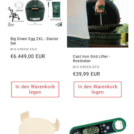
Big Green Egg 2XL - Starter
Set
Anbieter:
BIG GREEN EGG
Normaler
€6.449,00 EUR
Cast Iron Grid Lifter -
Rostheber
Preis
Anbieter:
BIG GREEN EGG
Normaler
€39,99 EUR
Preis
In den Warenkorb
In den Warenkorb
legen
legen