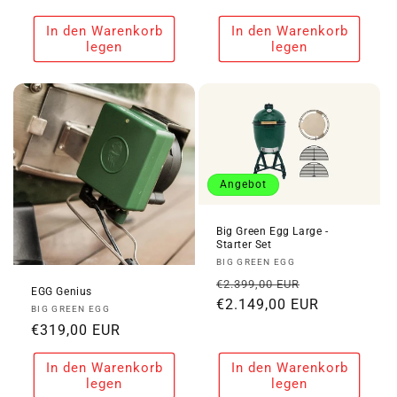
Preis
Preis
In den Warenkorb
In den Warenkorb
legen
legen
Angebot
Big Green Egg Large -
Starter Set
Anbieter:
BIG GREEN EGG
Normaler
Verkaufspre
€2.399,00 EUR
EGG Genius
Preis
€2.149,00 EUR
Anbieter:
BIG GREEN EGG
Normaler
€319,00 EUR
Preis
In den Warenkorb
In den Warenkorb
legen
legen