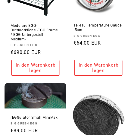
Tel-Tru Temperature Gauge
Modulare EGG-
-5cm-
Outdoorküche -EGG Frame
/ EGG-Untergestell -
Anbieter:
BIG GREEN EGG
Medium-
Normaler
€64,00 EUR
Anbieter:
BIG GREEN EGG
Preis
Normaler
€690,00 EUR
Preis
In den Warenkorb
In den Warenkorb
legen
legen
rEGGulator Small MiniMax
Anbieter:
BIG GREEN EGG
Normaler
€89,00 EUR