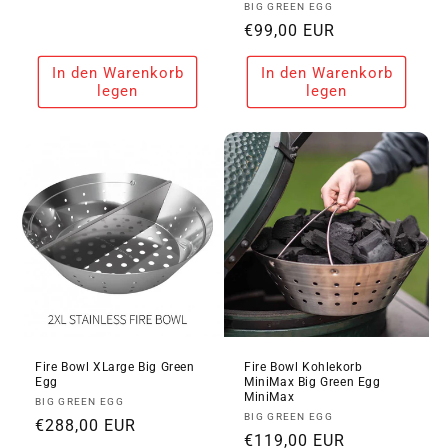
Anbieter:
BIG GREEN EGG
Preis
Normaler
€99,00 EUR
Preis
In den Warenkorb
In den Warenkorb
legen
legen
Fire Bowl XLarge Big Green
Fire Bowl Kohlekorb
Egg
MiniMax Big Green Egg
MiniMax
Anbieter:
BIG GREEN EGG
Anbieter:
BIG GREEN EGG
Normaler
€288,00 EUR
Normaler
€119,00 EUR