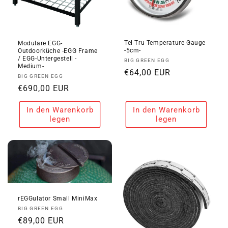
Tel-Tru Temperature Gauge
Modulare EGG-
-5cm-
Outdoorküche -EGG Frame
/ EGG-Untergestell -
Anbieter:
BIG GREEN EGG
Medium-
Normaler
€64,00 EUR
Anbieter:
BIG GREEN EGG
Preis
Normaler
€690,00 EUR
Preis
In den Warenkorb
In den Warenkorb
legen
legen
rEGGulator Small MiniMax
Anbieter:
BIG GREEN EGG
Normaler
€89,00 EUR