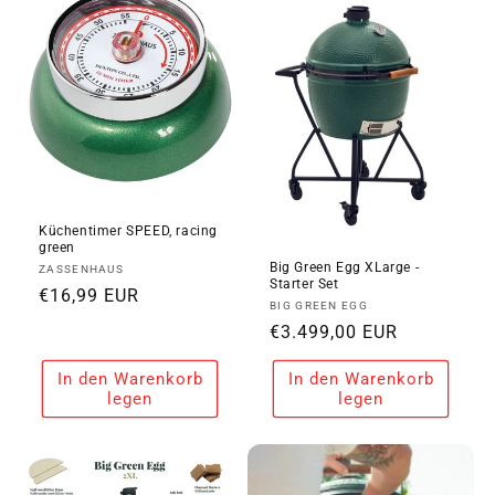
i
e
:
Küchentimer SPEED, racing
green
Big Green Egg XLarge -
Anbieter:
ZASSENHAUS
Starter Set
Normaler
€16,99 EUR
Anbieter:
BIG GREEN EGG
Preis
Normaler
€3.499,00 EUR
Preis
In den Warenkorb
In den Warenkorb
legen
legen