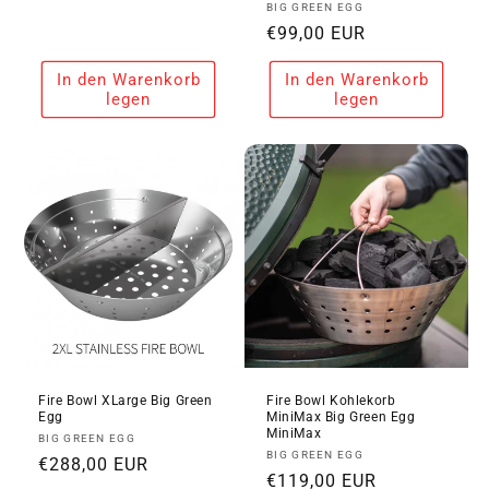
Anbieter:
BIG GREEN EGG
Preis
Normaler
€99,00 EUR
Preis
In den Warenkorb
In den Warenkorb
legen
legen
Fire Bowl XLarge Big Green
Fire Bowl Kohlekorb
Egg
MiniMax Big Green Egg
MiniMax
Anbieter:
BIG GREEN EGG
Anbieter:
BIG GREEN EGG
Normaler
€288,00 EUR
Normaler
€119,00 EUR