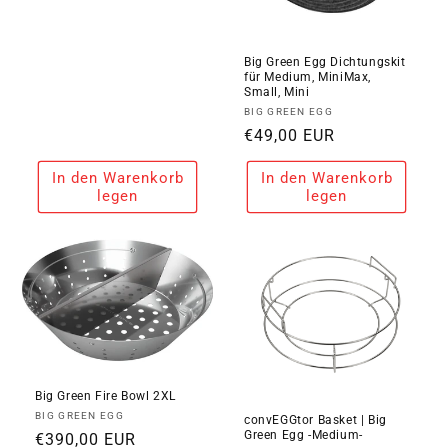
Preis
Big Green Egg Dichtungskit
für Medium, MiniMax,
Small, Mini
Anbieter:
BIG GREEN EGG
Normaler
€49,00 EUR
Preis
In den Warenkorb
In den Warenkorb
legen
legen
Big Green Fire Bowl 2XL
Anbieter:
BIG GREEN EGG
convEGGtor Basket | Big
Green Egg -Medium-
Normaler
€390,00 EUR