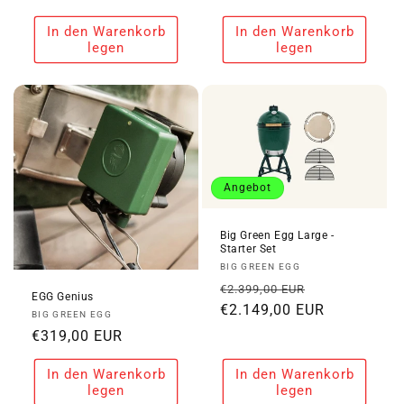
Preis
Preis
In den Warenkorb
In den Warenkorb
legen
legen
Angebot
Big Green Egg Large -
Starter Set
Anbieter:
BIG GREEN EGG
Normaler
Verkaufspre
€2.399,00 EUR
EGG Genius
Preis
€2.149,00 EUR
Anbieter:
BIG GREEN EGG
Normaler
€319,00 EUR
Preis
In den Warenkorb
In den Warenkorb
legen
legen