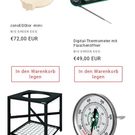
convEGGtor -mini-
Anbieter:
BIG GREEN EGG
Normaler
€72,00 EUR
Digital-Thermometer mit
Preis
Flaschenöffner
Anbieter:
BIG GREEN EGG
Normaler
€49,00 EUR
Preis
In den Warenkorb
In den Warenkorb
legen
legen