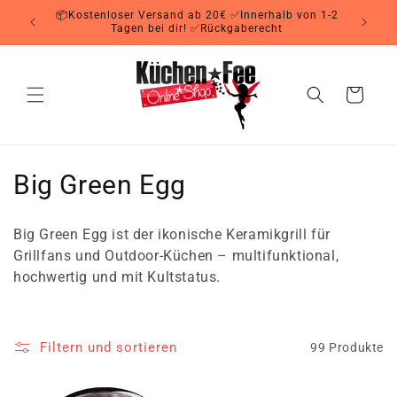
Direkt
📦Kostenloser Versand ab 20€ ✅Innerhalb von 1-2
zum
Tagen bei dir! ✅Rückgaberecht
Inhalt
Warenkorb
K
Big Green Egg
a
Big Green Egg ist der ikonische Keramikgrill für
t
Grillfans und Outdoor-Küchen – multifunktional,
hochwertig und mit Kultstatus.
e
g
Filtern und sortieren
99 Produkte
o
r