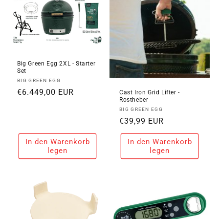
Big Green Egg 2XL - Starter
Set
Anbieter:
BIG GREEN EGG
Normaler
€6.449,00 EUR
Cast Iron Grid Lifter -
Rostheber
Preis
Anbieter:
BIG GREEN EGG
Normaler
€39,99 EUR
Preis
In den Warenkorb
In den Warenkorb
legen
legen