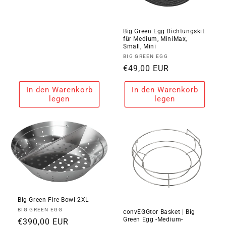
Preis
Big Green Egg Dichtungskit
für Medium, MiniMax,
Small, Mini
Anbieter:
BIG GREEN EGG
Normaler
€49,00 EUR
Preis
In den Warenkorb
In den Warenkorb
legen
legen
Big Green Fire Bowl 2XL
Anbieter:
BIG GREEN EGG
convEGGtor Basket | Big
Green Egg -Medium-
Normaler
€390,00 EUR