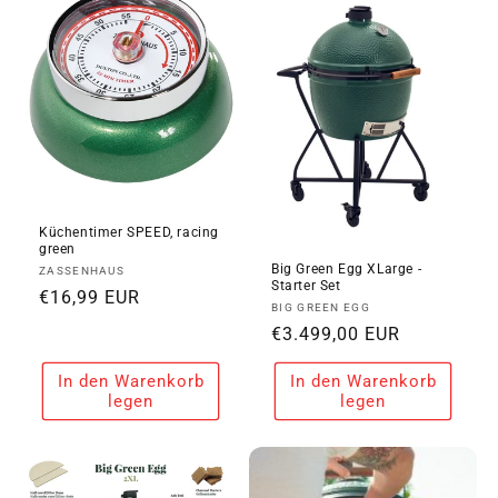
i
e
:
Küchentimer SPEED, racing
green
Big Green Egg XLarge -
Anbieter:
ZASSENHAUS
Starter Set
Normaler
€16,99 EUR
Anbieter:
BIG GREEN EGG
Preis
Normaler
€3.499,00 EUR
Preis
In den Warenkorb
In den Warenkorb
legen
legen