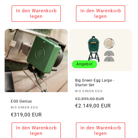
Preis
Preis
In den Warenkorb
In den Warenkorb
legen
legen
Angebot
Big Green Egg Large -
Starter Set
Anbieter:
BIG GREEN EGG
Normaler
Verkaufspre
€2.399,00 EUR
EGG Genius
Preis
€2.149,00 EUR
Anbieter:
BIG GREEN EGG
Normaler
€319,00 EUR
Preis
In den Warenkorb
In den Warenkorb
legen
legen