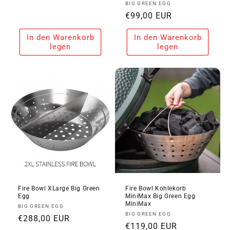
Anbieter:
BIG GREEN EGG
Preis
Normaler
€99,00 EUR
Preis
In den Warenkorb
In den Warenkorb
legen
legen
Fire Bowl XLarge Big Green
Fire Bowl Kohlekorb
Egg
MiniMax Big Green Egg
MiniMax
Anbieter:
BIG GREEN EGG
Anbieter:
BIG GREEN EGG
Normaler
€288,00 EUR
Normaler
€119,00 EUR