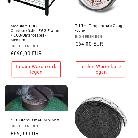
Tel-Tru Temperature Gauge
Modulare EGG-
-5cm-
Outdoorküche -EGG Frame
/ EGG-Untergestell -
Anbieter:
BIG GREEN EGG
Medium-
Normaler
€64,00 EUR
Anbieter:
BIG GREEN EGG
Preis
Normaler
€690,00 EUR
Preis
In den Warenkorb
In den Warenkorb
legen
legen
rEGGulator Small MiniMax
Anbieter:
BIG GREEN EGG
Normaler
€89,00 EUR