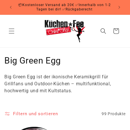
Direkt
📦Kostenloser Versand ab 20€ ✅Innerhalb von 1-2
zum
Tagen bei dir! ✅Rückgaberecht
Inhalt
Warenkorb
K
Big Green Egg
a
Big Green Egg ist der ikonische Keramikgrill für
t
Grillfans und Outdoor-Küchen – multifunktional,
hochwertig und mit Kultstatus.
e
g
Filtern und sortieren
99 Produkte
o
r