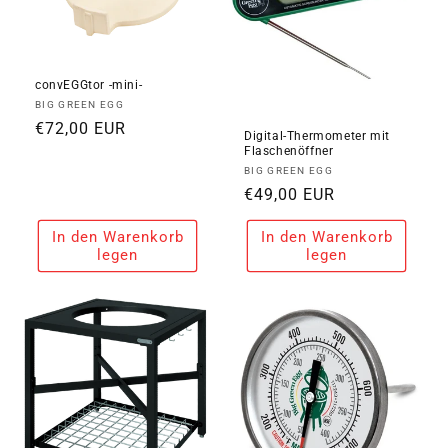
convEGGtor -mini-
Anbieter:
BIG GREEN EGG
Normaler
€72,00 EUR
Digital-Thermometer mit
Preis
Flaschenöffner
Anbieter:
BIG GREEN EGG
Normaler
€49,00 EUR
Preis
In den Warenkorb
In den Warenkorb
legen
legen