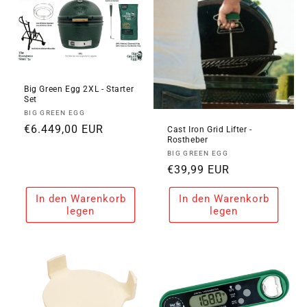
Big Green Egg 2XL - Starter
Set
Anbieter:
BIG GREEN EGG
Normaler
€6.449,00 EUR
Cast Iron Grid Lifter -
Rostheber
Preis
Anbieter:
BIG GREEN EGG
Normaler
€39,99 EUR
Preis
In den Warenkorb
In den Warenkorb
legen
legen