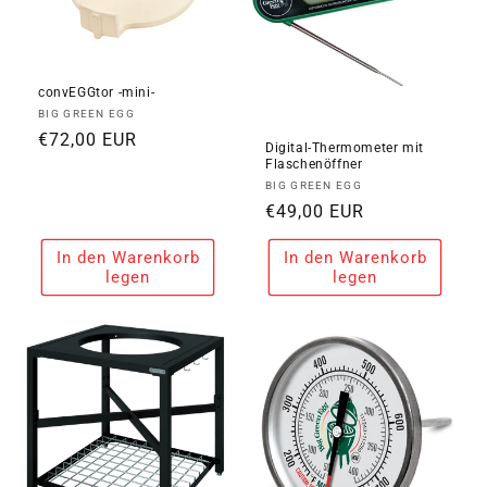
convEGGtor -mini-
Anbieter:
BIG GREEN EGG
Normaler
€72,00 EUR
Digital-Thermometer mit
Preis
Flaschenöffner
Anbieter:
BIG GREEN EGG
Normaler
€49,00 EUR
Preis
In den Warenkorb
In den Warenkorb
legen
legen