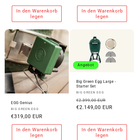
Preis
Preis
In den Warenkorb
In den Warenkorb
legen
legen
Angebot
Big Green Egg Large -
Starter Set
Anbieter:
BIG GREEN EGG
Normaler
Verkaufspre
€2.399,00 EUR
EGG Genius
Preis
€2.149,00 EUR
Anbieter:
BIG GREEN EGG
Normaler
€319,00 EUR
Preis
In den Warenkorb
In den Warenkorb
legen
legen