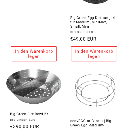
Preis
Big Green Egg Dichtungskit
für Medium, MiniMax,
Small, Mini
Anbieter:
BIG GREEN EGG
Normaler
€49,00 EUR
Preis
In den Warenkorb
In den Warenkorb
legen
legen
Big Green Fire Bowl 2XL
Anbieter:
BIG GREEN EGG
convEGGtor Basket | Big
Green Egg -Medium-
Normaler
€390,00 EUR