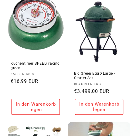
i
e
:
Küchentimer SPEED, racing
green
Big Green Egg XLarge -
Anbieter:
ZASSENHAUS
Starter Set
Normaler
€16,99 EUR
Anbieter:
BIG GREEN EGG
Preis
Normaler
€3.499,00 EUR
Preis
In den Warenkorb
In den Warenkorb
legen
legen