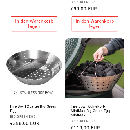
Anbieter:
BIG GREEN EGG
Preis
Normaler
€99,00 EUR
Preis
In den Warenkorb
In den Warenkorb
legen
legen
Fire Bowl XLarge Big Green
Fire Bowl Kohlekorb
Egg
MiniMax Big Green Egg
MiniMax
Anbieter:
BIG GREEN EGG
Anbieter:
BIG GREEN EGG
Normaler
€288,00 EUR
Normaler
€119,00 EUR