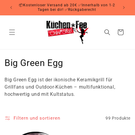
Direkt
📦Kostenloser Versand ab 20€ ✅Innerhalb von 1-2
zum
Tagen bei dir! ✅Rückgaberecht
Inhalt
Warenkorb
K
Big Green Egg
a
Big Green Egg ist der ikonische Keramikgrill für
t
Grillfans und Outdoor-Küchen – multifunktional,
hochwertig und mit Kultstatus.
e
g
Filtern und sortieren
99 Produkte
o
r