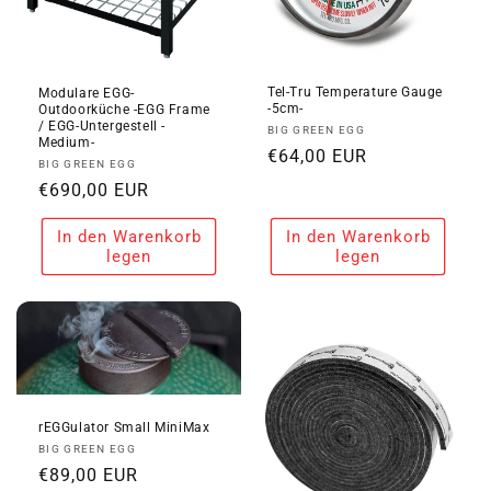
Tel-Tru Temperature Gauge
Modulare EGG-
-5cm-
Outdoorküche -EGG Frame
/ EGG-Untergestell -
Anbieter:
BIG GREEN EGG
Medium-
Normaler
€64,00 EUR
Anbieter:
BIG GREEN EGG
Preis
Normaler
€690,00 EUR
Preis
In den Warenkorb
In den Warenkorb
legen
legen
rEGGulator Small MiniMax
Anbieter:
BIG GREEN EGG
Normaler
€89,00 EUR