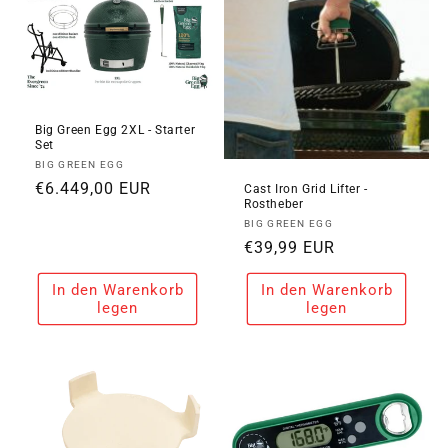
Big Green Egg 2XL - Starter
Set
Anbieter:
BIG GREEN EGG
Normaler
€6.449,00 EUR
Cast Iron Grid Lifter -
Rostheber
Preis
Anbieter:
BIG GREEN EGG
Normaler
€39,99 EUR
Preis
In den Warenkorb
In den Warenkorb
legen
legen