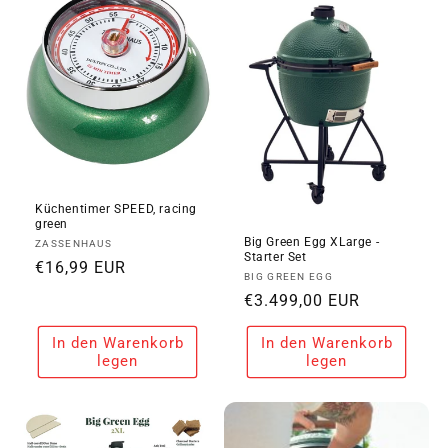
i
e
:
Küchentimer SPEED, racing
green
Big Green Egg XLarge -
Anbieter:
ZASSENHAUS
Starter Set
Normaler
€16,99 EUR
Anbieter:
BIG GREEN EGG
Preis
Normaler
€3.499,00 EUR
Preis
In den Warenkorb
In den Warenkorb
legen
legen