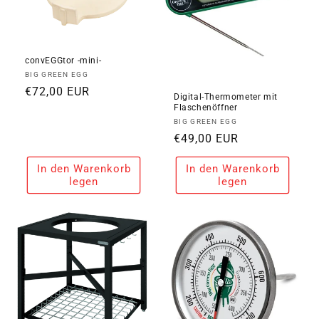
convEGGtor -mini-
Anbieter:
BIG GREEN EGG
Normaler
€72,00 EUR
Digital-Thermometer mit
Preis
Flaschenöffner
Anbieter:
BIG GREEN EGG
Normaler
€49,00 EUR
Preis
In den Warenkorb
In den Warenkorb
legen
legen