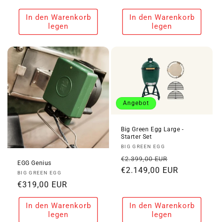
Preis
Preis
In den Warenkorb
In den Warenkorb
legen
legen
Angebot
Big Green Egg Large -
Starter Set
Anbieter:
BIG GREEN EGG
Normaler
Verkaufspre
€2.399,00 EUR
EGG Genius
Preis
€2.149,00 EUR
Anbieter:
BIG GREEN EGG
Normaler
€319,00 EUR
Preis
In den Warenkorb
In den Warenkorb
legen
legen