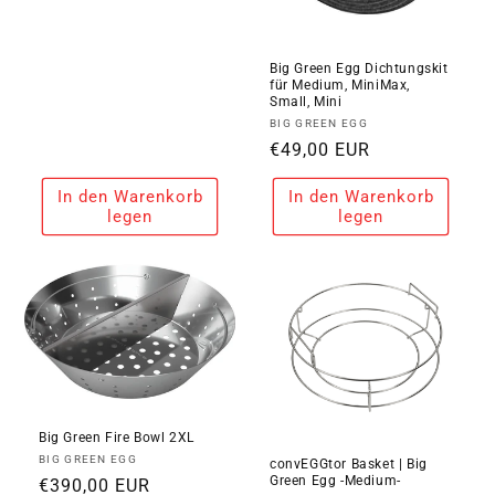
Preis
Big Green Egg Dichtungskit
für Medium, MiniMax,
Small, Mini
Anbieter:
BIG GREEN EGG
Normaler
€49,00 EUR
Preis
In den Warenkorb
In den Warenkorb
legen
legen
Big Green Fire Bowl 2XL
Anbieter:
BIG GREEN EGG
convEGGtor Basket | Big
Green Egg -Medium-
Normaler
€390,00 EUR