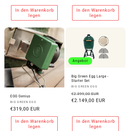
Preis
Preis
In den Warenkorb
In den Warenkorb
legen
legen
Angebot
Big Green Egg Large -
Starter Set
Anbieter:
BIG GREEN EGG
Normaler
Verkaufspre
€2.399,00 EUR
EGG Genius
Preis
€2.149,00 EUR
Anbieter:
BIG GREEN EGG
Normaler
€319,00 EUR
Preis
In den Warenkorb
In den Warenkorb
legen
legen