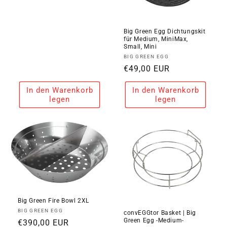
Preis
Big Green Egg Dichtungskit
für Medium, MiniMax,
Small, Mini
Anbieter:
BIG GREEN EGG
Normaler
€49,00 EUR
Preis
In den Warenkorb
In den Warenkorb
legen
legen
Big Green Fire Bowl 2XL
Anbieter:
BIG GREEN EGG
convEGGtor Basket | Big
Green Egg -Medium-
Normaler
€390,00 EUR