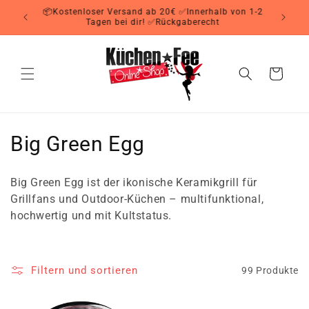
Direkt
📦Kostenloser Versand ab 20€ ✅Innerhalb von 1-2
zum
Tagen bei dir! ✅Rückgaberecht
Inhalt
Warenkorb
K
Big Green Egg
a
Big Green Egg ist der ikonische Keramikgrill für
t
Grillfans und Outdoor-Küchen – multifunktional,
hochwertig und mit Kultstatus.
e
g
Filtern und sortieren
99 Produkte
o
r