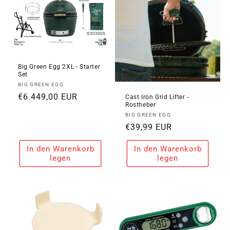
Big Green Egg 2XL - Starter
Set
Anbieter:
BIG GREEN EGG
Normaler
€6.449,00 EUR
Cast Iron Grid Lifter -
Rostheber
Preis
Anbieter:
BIG GREEN EGG
Normaler
€39,99 EUR
Preis
In den Warenkorb
In den Warenkorb
legen
legen