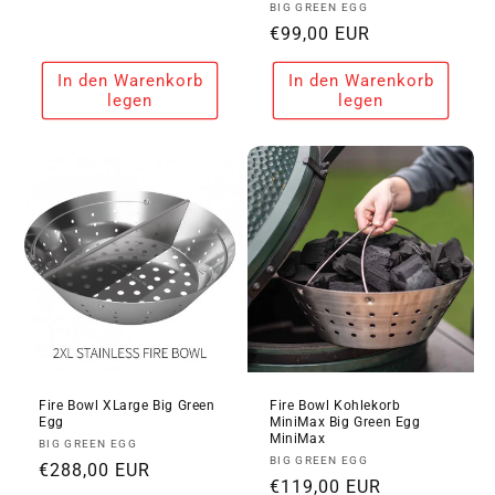
Anbieter:
BIG GREEN EGG
Preis
Normaler
€99,00 EUR
Preis
In den Warenkorb
In den Warenkorb
legen
legen
Fire Bowl XLarge Big Green
Fire Bowl Kohlekorb
Egg
MiniMax Big Green Egg
MiniMax
Anbieter:
BIG GREEN EGG
Anbieter:
BIG GREEN EGG
Normaler
€288,00 EUR
Normaler
€119,00 EUR