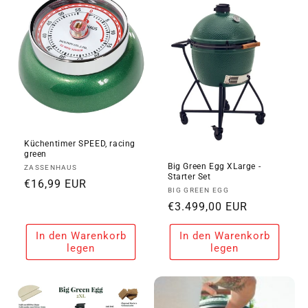
i
e
:
Küchentimer SPEED, racing
green
Big Green Egg XLarge -
Anbieter:
ZASSENHAUS
Starter Set
Normaler
€16,99 EUR
Anbieter:
BIG GREEN EGG
Preis
Normaler
€3.499,00 EUR
Preis
In den Warenkorb
In den Warenkorb
legen
legen