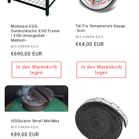
Tel-Tru Temperature Gauge
Modulare EGG-
-5cm-
Outdoorküche -EGG Frame
/ EGG-Untergestell -
Anbieter:
BIG GREEN EGG
Medium-
Normaler
€64,00 EUR
Anbieter:
BIG GREEN EGG
Preis
Normaler
€690,00 EUR
Preis
In den Warenkorb
In den Warenkorb
legen
legen
rEGGulator Small MiniMax
Anbieter:
BIG GREEN EGG
Normaler
€89,00 EUR