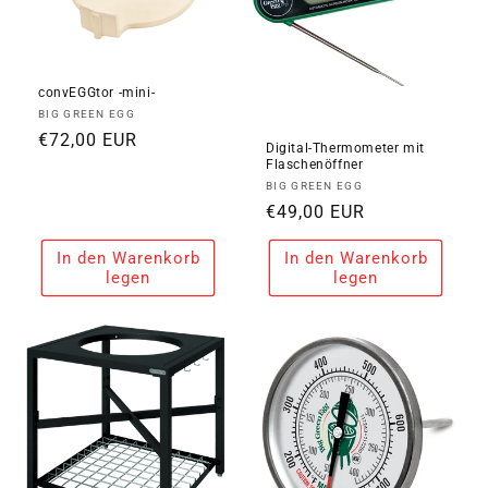
convEGGtor -mini-
Anbieter:
BIG GREEN EGG
Normaler
€72,00 EUR
Digital-Thermometer mit
Preis
Flaschenöffner
Anbieter:
BIG GREEN EGG
Normaler
€49,00 EUR
Preis
In den Warenkorb
In den Warenkorb
legen
legen