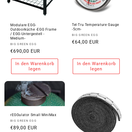
Tel-Tru Temperature Gauge
Modulare EGG-
-5cm-
Outdoorküche -EGG Frame
/ EGG-Untergestell -
Anbieter:
BIG GREEN EGG
Medium-
Normaler
€64,00 EUR
Anbieter:
BIG GREEN EGG
Preis
Normaler
€690,00 EUR
Preis
In den Warenkorb
In den Warenkorb
legen
legen
rEGGulator Small MiniMax
Anbieter:
BIG GREEN EGG
Normaler
€89,00 EUR