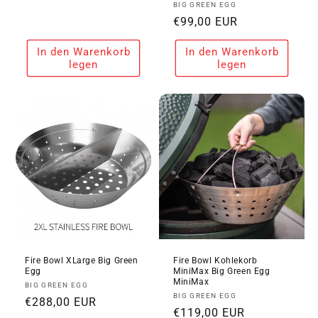
Anbieter:
BIG GREEN EGG
Preis
Normaler
€99,00 EUR
Preis
In den Warenkorb
In den Warenkorb
legen
legen
Fire Bowl XLarge Big Green
Fire Bowl Kohlekorb
Egg
MiniMax Big Green Egg
MiniMax
Anbieter:
BIG GREEN EGG
Anbieter:
BIG GREEN EGG
Normaler
€288,00 EUR
Normaler
€119,00 EUR