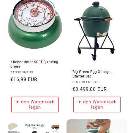
i
e
:
Küchentimer SPEED, racing
green
Big Green Egg XLarge -
Anbieter:
ZASSENHAUS
Starter Set
Normaler
€16,99 EUR
Anbieter:
BIG GREEN EGG
Preis
Normaler
€3.499,00 EUR
Preis
In den Warenkorb
In den Warenkorb
legen
legen