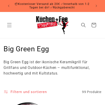
Direkt
📦Kostenloser Versand ab 20€ ✅Innerhalb von 1-2
zum
Tagen bei dir! ✅Rückgaberecht
Inhalt
Warenkorb
K
Big Green Egg
a
Big Green Egg ist der ikonische Keramikgrill für
t
Grillfans und Outdoor-Küchen – multifunktional,
hochwertig und mit Kultstatus.
e
g
Filtern und sortieren
99 Produkte
o
r