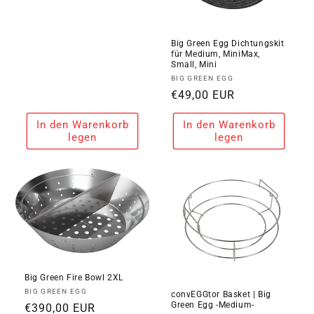
Preis
Big Green Egg Dichtungskit
für Medium, MiniMax,
Small, Mini
Anbieter:
BIG GREEN EGG
Normaler
€49,00 EUR
Preis
In den Warenkorb
In den Warenkorb
legen
legen
Big Green Fire Bowl 2XL
Anbieter:
BIG GREEN EGG
convEGGtor Basket | Big
Green Egg -Medium-
Normaler
€390,00 EUR