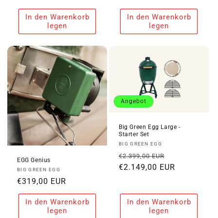
Preis
Preis
In den Warenkorb
In den Warenkorb
legen
legen
Angebot
Big Green Egg Large -
Starter Set
Anbieter:
BIG GREEN EGG
Normaler
Verkaufspre
€2.399,00 EUR
EGG Genius
Preis
€2.149,00 EUR
Anbieter:
BIG GREEN EGG
Normaler
€319,00 EUR
Preis
In den Warenkorb
In den Warenkorb
legen
legen