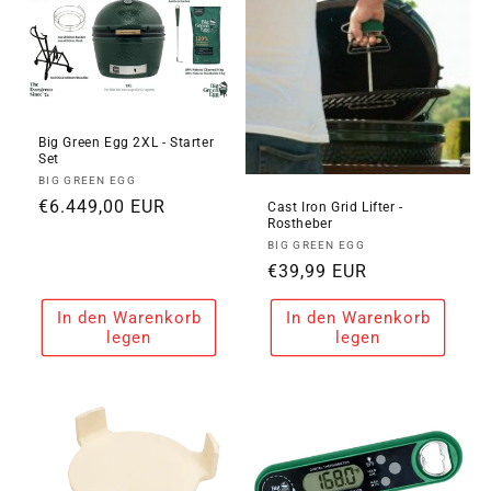
Big Green Egg 2XL - Starter
Set
Anbieter:
BIG GREEN EGG
Normaler
€6.449,00 EUR
Cast Iron Grid Lifter -
Rostheber
Preis
Anbieter:
BIG GREEN EGG
Normaler
€39,99 EUR
Preis
In den Warenkorb
In den Warenkorb
legen
legen