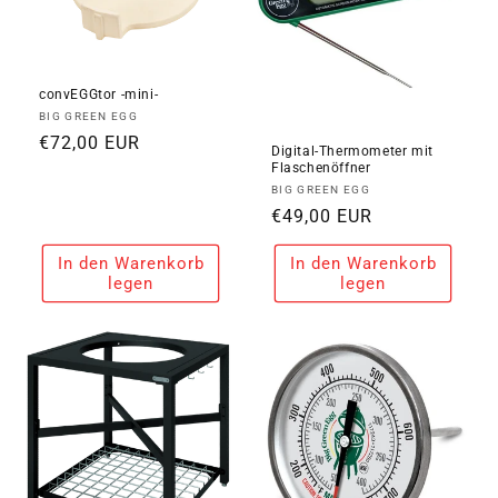
convEGGtor -mini-
Anbieter:
BIG GREEN EGG
Normaler
€72,00 EUR
Digital-Thermometer mit
Preis
Flaschenöffner
Anbieter:
BIG GREEN EGG
Normaler
€49,00 EUR
Preis
In den Warenkorb
In den Warenkorb
legen
legen