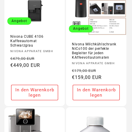
Angebot
Angebot
Nivona CUBE 4106
Kaffeeautomat
Nivona Milchkühlschrank
Schwarzgrau
NiCo100 der perfekte
Anbieter:
NIVONA APPARATE GMBH
Begleiter für jeden
KAffeevollautomaten
Normaler
Verkaufspreis
€479,00 EUR
Anbieter:
NIVONA APPARATE GMBH
Preis
€449,00 EUR
Normaler
Verkaufspreis
€179,00 EUR
Preis
€159,00 EUR
In den Warenkorb
In den Warenkorb
legen
legen