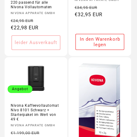
Anbieter:
220 passend für alle
Normaler
Verkaufspreis
Nivona Vollautomaten
€34,95 EUR
Anbieter:
NIVONA APPARATE GMBH
Preis
€32,95 EUR
Normaler
Verkaufspreis
€24,95 EUR
Preis
€22,98 EUR
In den Warenkorb
leider Ausverkauft
legen
Angebot
Nivona Kaffeevollautomat
Nivo 8101 Schwarz +
Starterpaket im Wert von
49 €
Anbieter:
NIVONA APPARATE GMBH
Normaler
Verkaufspreis
€1.199,00 EUR