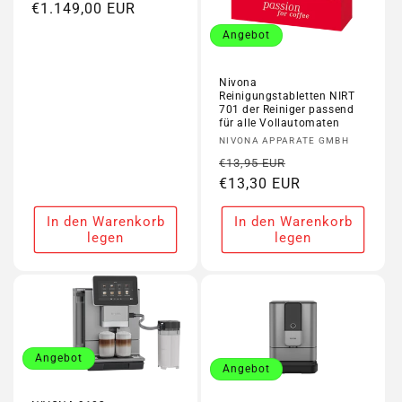
Preis
€1.149,00 EUR
Angebot
Nivona
Reinigungstabletten NIRT
701 der Reiniger passend
für alle Vollautomaten
Anbieter:
NIVONA APPARATE GMBH
Normaler
Verkaufspreis
€13,95 EUR
Preis
€13,30 EUR
In den Warenkorb
In den Warenkorb
legen
legen
Angebot
Angebot