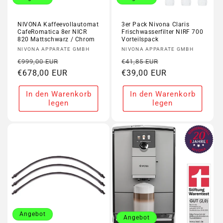
NIVONA Kaffeevollautomat
3er Pack Nivona Claris
CafeRomatica 8er NICR
Frischwasserfilter NIRF 700
820 Mattschwarz / Chrom
Vorteilspack
Anbieter:
Anbieter:
NIVONA APPARATE GMBH
NIVONA APPARATE GMBH
Normaler
Verkaufspreis
Normaler
Verkaufspreis
€999,00 EUR
€41,85 EUR
Preis
€678,00 EUR
Preis
€39,00 EUR
In den Warenkorb
In den Warenkorb
legen
legen
Angebot
Angebot