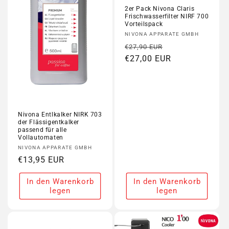
2er Pack Nivona Claris
Frischwasserfilter NIRF 700
Vorteilspack
Anbieter:
NIVONA APPARATE GMBH
Normaler
Verkaufspreis
€27,90 EUR
Preis
€27,00 EUR
Nivona Entlkalker NIRK 703
der Flässigentkalker
passend für alle
Vollautomaten
Anbieter:
NIVONA APPARATE GMBH
Normaler
€13,95 EUR
Preis
In den Warenkorb
In den Warenkorb
legen
legen