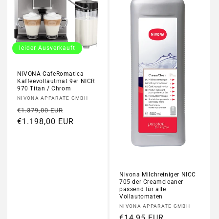
leider Ausverkauft
NIVONA CafeRomatica
Kaffeevollautmat 9er NICR
970 Titan / Chrom
Anbieter:
NIVONA APPARATE GMBH
Normaler
Verkaufspreis
€1.379,00 EUR
Preis
€1.198,00 EUR
Nivona Milchreiniger NICC
705 der Creamcleaner
passend für alle
Vollautomaten
Anbieter:
NIVONA APPARATE GMBH
Normaler
€14,95 EUR