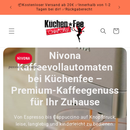
Direkt
📦Koste
zum
Inhalt
Warenkorb
Nivona
Kaffeevollautomaten
bei Küchenfee –
Premium-Kaffeegenuss
für Ihr Zuhause
Von Espresso bis Cappuccino auf Knopfdruck,
leise, langlebig und kinderleicht zu bedienen.