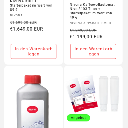
NIVONA 9103 +
Nivona Kaffeevollautomat
Starterpaket im Wert von
Nivo 8103 Titan +
89 €
Starterpaket im Wert von
Anbieter:
NIVONA
49 €
Normaler
Verkaufspreis
€1.699,00 EUR
Anbieter:
NIVONA APPARATE GMBH
Preis
€1.649,00 EUR
Normaler
Verkaufspre
€1.249,00 EUR
Preis
€1.199,00 EUR
In den Warenkorb
In den Warenkorb
legen
legen
Angebot