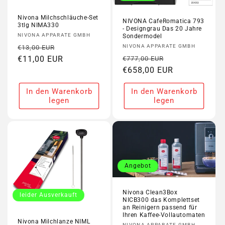
Nivona Milchschläuche-Set
NIVONA CafeRomatica 793
3tlg NIMA330
- Designgrau Das 20 Jahre
Anbieter:
NIVONA APPARATE GMBH
Sondermodel
Normaler
Verkaufspreis
Anbieter:
NIVONA APPARATE GMBH
€13,00 EUR
Normaler
Verkaufspreis
Preis
€11,00 EUR
€777,00 EUR
Preis
€658,00 EUR
In den Warenkorb
In den Warenkorb
legen
legen
Angebot
Nivona Clean3Box
leider Ausverkauft
NICB300 das Komplettset
an Reinigern passend für
Ihren Kaffee-Vollautomaten
Nivona Milchlanze NIML
NIVONA APPARATE GMBH