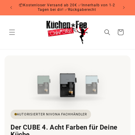
Direkt
📦Kostenloser Versand ab 20€ ✅Innerhalb von 1-2
zum
Tagen bei dir! ✅Rückgaberecht
Inhalt
Warenkorb
AUTORISIERTER NIVONA FACHHÄNDLER
Der CUBE 4. Acht Farben für Deine
Küche.