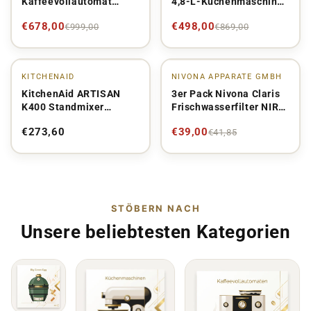
Kaffeevollautomat
4,8-L-Küchenmaschine
CafeRomatica 8er NICR
5KSM185PS
€678,00
€498,00
€999,00
€869,00
820 Mattschwarz /
Chrom
KITCHENAID
NIVONA APPARATE GMBH
SALE
KitchenAid ARTISAN
3er Pack Nivona Claris
K400 Standmixer
Frischwasserfilter NIRF
5KSB4026
700 Vorteilspack
€273,60
€39,00
€41,85
STÖBERN NACH
Unsere beliebtesten Kategorien